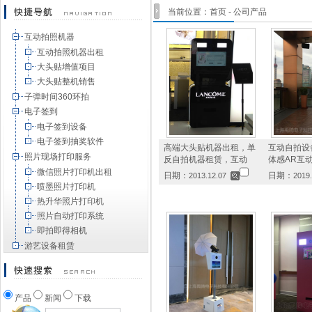
当前位置：
首页
-
公司产品
互动拍照机器
互动拍照机器出租
大头贴增值项目
大头贴整机销售
子弹时间360环拍
电子签到
电子签到设备
电子签到抽奖软件
高端大头贴机器出租，单
互动自拍设备
照片现场打印服务
反自拍机器租赁，互动
体感AR互
微信照片打印机出租
日期：
日期：
2013.12.07
2019.
喷墨照片打印机
热升华照片打印机
照片自动打印系统
即拍即得相机
游艺设备租赁
产品
新闻
下载