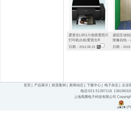
爱普生L801六色喷墨照片
虚拟互动拍
打印机出租/爱普生R
抠像自拍－2
日期：
日期：
2012.06.19
2018.
首页
|
产品展示
|
租赁案例
|
新闻动态
|
下载中心
|
电子杂志
|
企业
电话:021-51397116 1381863
上海禹腾电子科技有限公司 Copyright 2
沪I