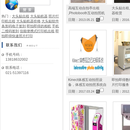
高端互动自拍亭出租​
大头贴出租
,Photobooth互动拍照机
器租赁
热门：
大头贴出租
大头贴机器
照片打
日期：
日期：
2013.05.21
2016.
印机出租
大头贴机器价格
大头贴软件
条形码电子签到
即拍即得的相机
手机
二维码签到
佳能便携式打印机出租
即
拍即得快速照片打印
手机号码：
13818632002
联系电话：
021-51397116
Kinect体感互动拍照设
即拍即得数
备，体感互动拍照系统自
片打印服务
日期：
日期：
2017.03.24
2012.