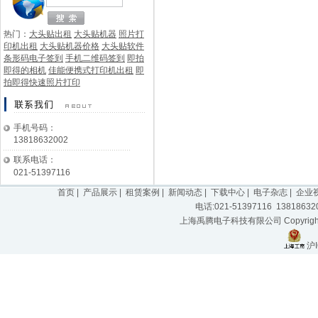
热门：
大头贴出租
大头贴机器
照片打
印机出租
大头贴机器价格
大头贴软件
条形码电子签到
手机二维码签到
即拍
即得的相机
佳能便携式打印机出租
即
拍即得快速照片打印
手机号码：
13818632002
联系电话：
021-51397116
首页
|
产品展示
|
租赁案例
|
新闻动态
|
下载中心
|
电子杂志
|
企业
电话:021-51397116 1381863
上海禹腾电子科技有限公司 Copyright 2
沪I